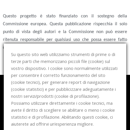
Questo progetto è stato finanziato con il sostegno della
Commissione europea. Questa pubblicazione rispecchia il solo
punto di vista degli autori e la Commissione non può essere
ritenuta responsabile per qualsiasi uso che possa essere fatto
delle informazioni in esso contenute.
Su questo sito web utilizziamo strumenti di prime o di
terze parti che memorizzano piccoli file (cookie) sul
vostro dispositivo. I cookie sono normalmente utilizzati
per consentire il corretto funzionamento del sito
CONTACT INFORMATION
(cookie tecnici), per generare report di navigazione
info@mrwinstonchatbot.eu
(cookie statistici) e per pubblicizzare adeguatamente i
nostri servizi/prodotti (cookie di profilazione).
Possiamo utilizzare direttamente i cookie tecnici, ma
Icons made by
Zlatko Najdenovski
from
www.flaticon.com
avete il diritto di scegliere se abilitare o meno i cookie
Informazioni legali e protezione dei dati
statistici e di profilazione. Abilitando questi cookie, ci
aiuterete ad offrirvi un’esperienza migliore.